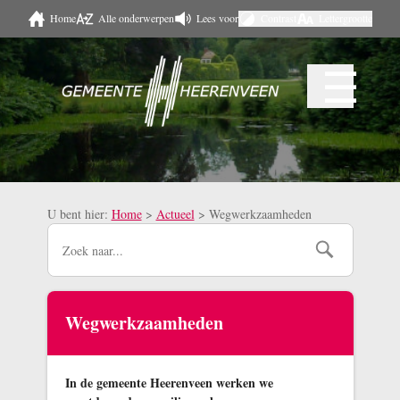
Home
Alle onderwerpen
Lees voor
Contrast
Lettergrootte
Naar hoofdinhoud
☰
Menu
U bent hier:
Home
>
Actueel
>
Wegwerkzaamheden
Wegwerkzaamheden
In de gemeente Heerenveen werken we