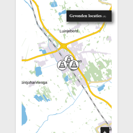
Gevonden locaties
(
4
)
Vernieuwing centrum
Heerenveen
Van Goghlaan
Kattebos Noord
President Kennedylaan
+