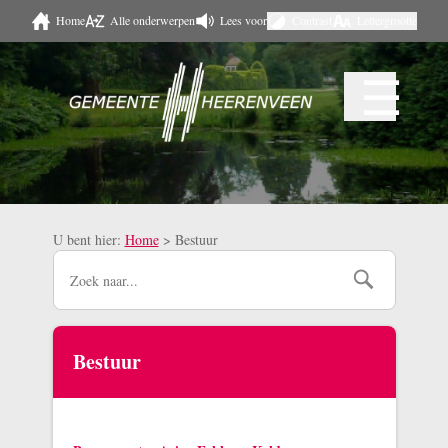
Home
Alle onderwerpen
Lees voor
Contrast
Lettergrootte
Naar hoofdinhoud
☰
Menu
U bent hier:
Home
>
Bestuur
Bestuur