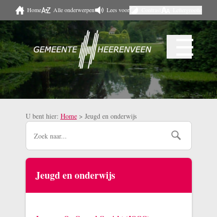
Home
Alle onderwerpen
Lees voor
Contrast
Lettergrootte
Naar hoofdinhoud
☰
Menu
U bent hier:
Home
>
Jeugd en onderwijs
Jeugd en onderwijs