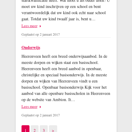
startkwalificatie heeft. Wat moet u als ouder doen? U
moet uw kind inschrijven op een school en bent
verantwoordelijk dat uw kind ook echt naar school
gaat. Totdat uw kind twaalf jaar is, bent u…
Lees meer
Geplaatst op 2 januari 2017
Onderwijs
Heerenveen heeft een breed onderwijsaanbod. In de
meeste dorpen en wijken staat een basisschool.
Heerenveen heeft een breed aanbod in openbaar,
christelijke en speciaal basisonderwijs. In de meeste
dorpen en wijken van Heerenveen vindt u een
basisschool. Openbaar basisonderwijs Kijk voor het
aanbod van alle openbare basisscholen in Heerenveen
op de website van Ambion. It…
Lees meer
Geplaatst op 2 januari 2017
Pagina
Pagina
Pagina
Volgende pagina
1
2
3
>