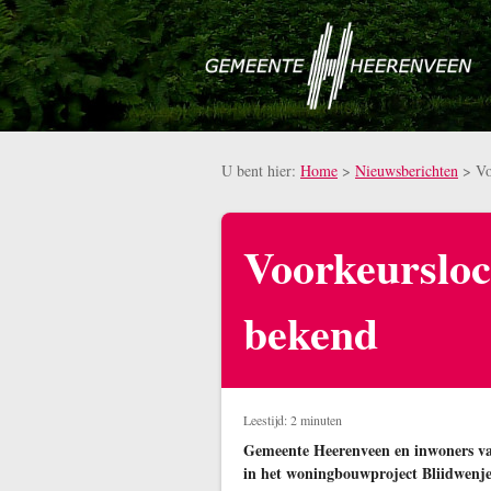
Naar hoofdinhoud
U bent hier:
Home
>
Nieuwsberichten
>
Vo
Voorkeurslo
bekend
Leestijd: 2 minuten
Gemeente Heerenveen en inwoners va
in het woningbouwproject Bliidwenje 