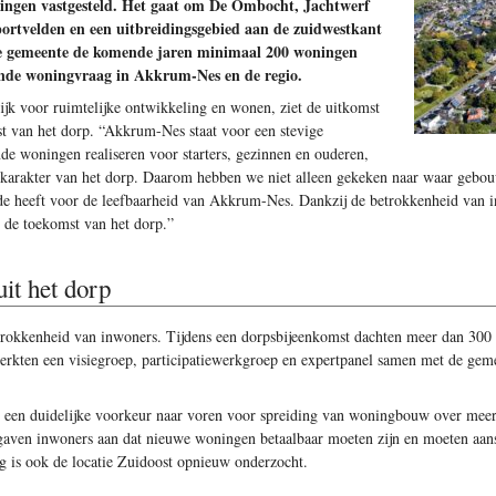
ningen vastgesteld. Het gaat om De Ombocht, Jachtwerf
sportvelden en een uitbreidingsgebied aan de zuidwestkant
 de gemeente de komende jaren minimaal 200 woningen
iende woningvraag in Akkrum-Nes en de regio.
k voor ruimtelijke ontwikkeling en wonen, ziet de uitkomst
st van het dorp. “Akkrum-Nes staat voor een stevige
 woningen realiseren voor starters, gezinnen en ouderen,
t karakter van het dorp. Daarom hebben we niet alleen gekeken naar waar geb
heeft voor de leefbaarheid van Akkrum-Nes. Dankzij de betrokkenheid van inw
de toekomst van het dorp.”
it het dorp
etrokkenheid van inwoners. Tijdens een dorpsbijeenkomst dachten meer dan 30
erkten een visiegroep, participatiewerkgroep en expertpanel samen met de geme
 een duidelijke voorkeur naar voren voor spreiding van woningbouw over meer
gaven inwoners aan dat nieuwe woningen betaalbaar moeten zijn en moeten aansl
 is ook de locatie Zuidoost opnieuw onderzocht.