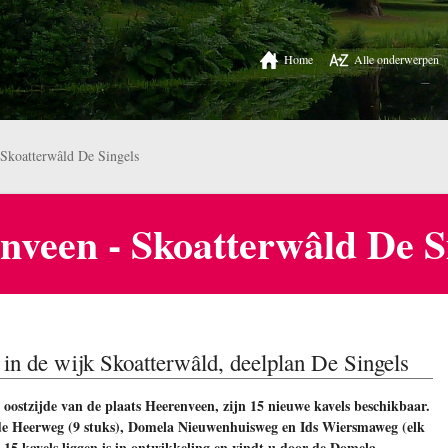
Home
Alle onderwerpen
Skoatterwâld De Singels
nveen - Skoatterwâld De S
 in de wijk Skoatterwâld, deelplan De Singels
oostzijde van de plaats Heerenveen, zijn 15 nieuwe kavels beschikbaar.
de Heerweg (9 stuks), Domela Nieuwenhuisweg en Ids Wiersmaweg (elk
 15 kavels liggen is in ontwikkeling en vindt u door de Domela