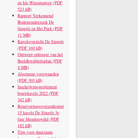
en Ids Wiersmaweg (PDF
523 kB)
Rapport Verkennend
Bodemonderzoek De
Singels en Het Park (PDF
11 MB)
Kaveloverzicht De Singels
(PDF 169 kB)
Ontwerp oplegger van het
Beeldkwaliteitsplan (PDF
4 MB)
Algemene voorwaarden
(PDF 303 kB)
Inschrijvingsreglement
bouwkavels 2022 (PDF
342 kB)
Reserveringsovereenkomst
15 kavels De Singels 3e
fase Skoatterwâld (PDF
182 kB)
Tips voor duurzaam