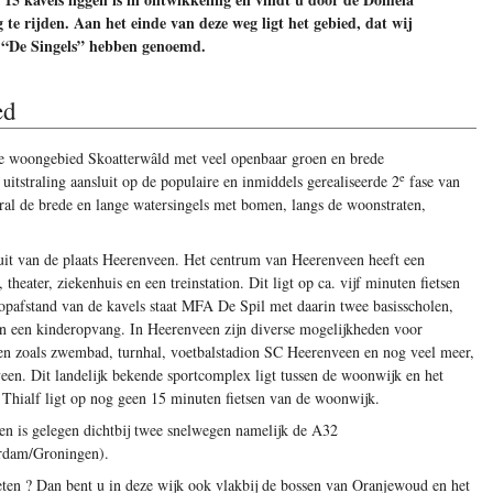
 te rijden. Aan het einde van deze weg ligt het gebied, dat wij
 “De Singels” hebben genoemd.
ed
jke woongebied Skoatterwâld met veel openbaar groen en brede
e
itstraling aansluit op de populaire en inmiddels gerealiseerde 2
fase van
ral de brede en lange watersingels met bomen, langs de woonstraten,
it van de plaats Heerenveen. Het centrum van Heerenveen heeft een
heater, ziekenhuis en een treinstation. Dit ligt op ca. vijf minuten fietsen
oopafstand van de kavels staat MFA De Spil met daarin twee basisscholen,
 en een kinderopvang. In Heerenveen zijn diverse mogelijkheden voor
en zoals zwembad, turnhal, voetbalstadion SC Heerenveen en nog veel meer,
een. Dit landelijk bekende sportcomplex ligt tussen de woonwijk en het
 Thialf ligt op nog geen 15 minuten fietsen van de woonwijk.
en is gelegen dichtbij twee snelwegen namelijk de A32
rdam/Groningen).
eten ? Dan bent u in deze wijk ook vlakbij de bossen van Oranjewoud en het