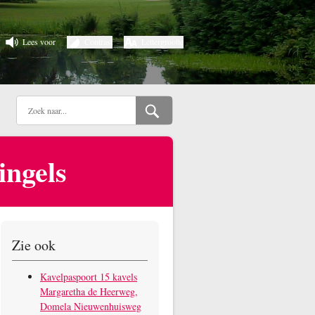
Lees voor
Contrast
Lettergrootte
ingels
Zie ook
Kavelpaspoort 15 kavels
Margaretha de Heerweg,
Domela Nieuwenhuisweg