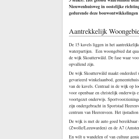
Nieuwenhuisweg in oostelijke richting
gedurende deze bouwontwikkelingen
Aantrekkelijk Woongebi
De 15 kavels liggen in het aantrekkeli
waterpartijen. Een woongebied dat qua u
de wijk Skoatterwâld. De fase waar voo
opvallend zijn.
De wijk Skoatterwâld maakt onderdeel u
gevarieerd winkelaanbod, gemeentehuis, t
van de kavels. Centraal in de wijk op l
voor openbaar en christelijk onderwijs
voortgezet onderwijs. Sportvoorziening
zijn ondergebracht in Sportstad Heerenv
centrum van Heerenveen. Het ijsstadion
De wijk is met de auto goed bereikbaar 
(Zwolle/Leeuwarden) en de A7 (Amste
En wilt u wandelen of van cultuur geni