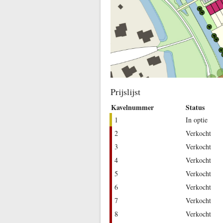
Prijslijst
Kavelnummer
Status
1
In optie
2
Verkocht
3
Verkocht
4
Verkocht
5
Verkocht
6
Verkocht
7
Verkocht
8
Verkocht