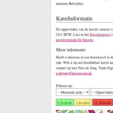
museum Belvedère.
Kavelinformatie
De oppervlakte van de kavels varieert v
21% BTW. Lees in het
Kavelpaspoort 
kaveloverzicht De Singels
.
Meer informatie
Heeft u interesse in een bouwkavel in d
zijn. Wilt u op een beschikbare kavel 
contact op met Nico de Jong, Team Ei
n.dejong@heerenveen.nl.
Filteren op:
0 Te koop
1 In optie
14 Verkocht