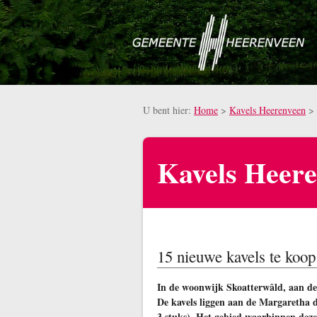
Naar hoofdinhoud
U bent hier:
Home
>
Kavels Heerenveen
>
Kavels Heere
15 nieuwe kavels te koop
In de woonwijk Skoatterwâld, aan de 
De kavels liggen aan de Margaretha 
3 stuks). Het gebied waarbinnen deze