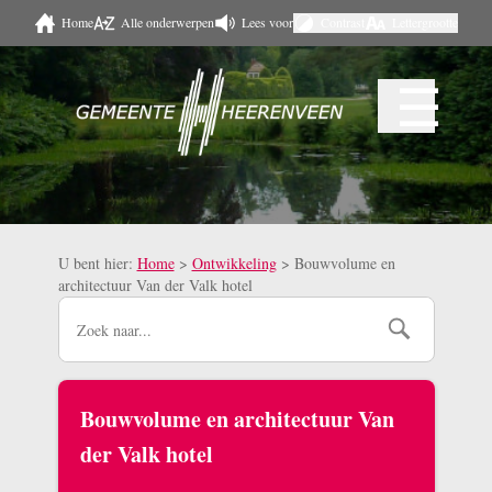
Home
Alle onderwerpen
Lees voor
Contrast
Lettergrootte
Naar hoofdinhoud
☰
Menu
U bent hier:
Home
>
Ontwikkeling
>
Bouwvolume en
architectuur Van der Valk hotel
Bouwvolume en architectuur Van
der Valk hotel