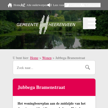
Home
Alle onderwerpen
Lees voor
Contrast
Lettergrootte
Naar hoofdinhoud
☰
Menu
U bent hier:
Home
>
Wonen
>
Jubbega Bramenstraat
Jubbega Bramenstraat
Het woningbouwplan aan de zuidzijde van het