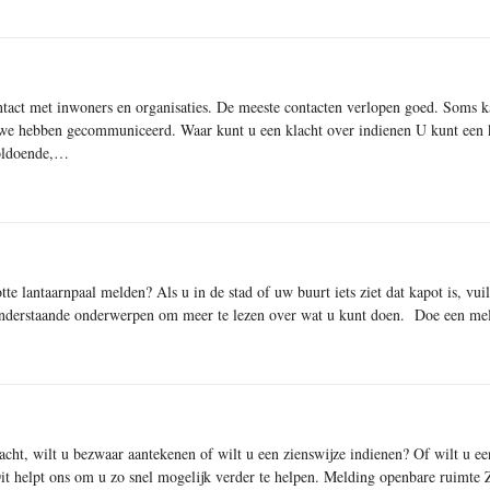
tact met inwoners en organisaties. De meeste contacten verlopen goed. Soms ka
we hebben gecommuniceerd. Waar kunt u een klacht over indienen U kunt een k
voldoende,…
te lantaarnpaal melden? Als u in de stad of uw buurt iets ziet dat kapot is, vuil 
onderstaande onderwerpen om meer te lezen over wat u kunt doen. Doe een m
acht, wilt u bezwaar aantekenen of wilt u een zienswijze indienen? Of wilt u e
 Dit helpt ons om u zo snel mogelijk verder te helpen. Melding openbare ruimte 