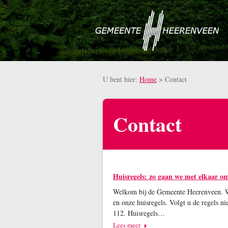
Naar hoofdinhoud
U bent hier:
Home
>
Contact
Contact
Huisregels: zo gaan we met elkaar o
Welkom bij de Gemeente Heerenveen. Wij
en onze huisregels. Volgt u de regels n
112. Huisregels…
Lees meer