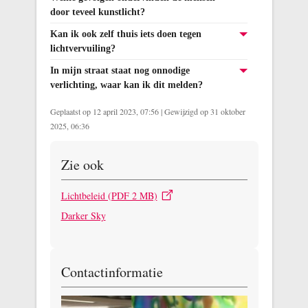
door teveel kunstlicht?
Kan ik ook zelf thuis iets doen tegen
lichtvervuiling?
In mijn straat staat nog onnodige
verlichting, waar kan ik dit melden?
Geplaatst op 12 april 2023, 07:56
|
Gewijzigd op 31 oktober
2025, 06:36
Zie ook
Lichtbeleid (PDF 2 MB)
Darker Sky
Contactinformatie