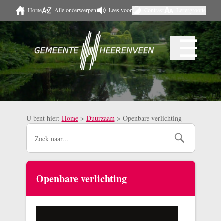
Home
Alle onderwerpen
Lees voor
Contrast
Lettergrootte
Naar hoofdinhoud
☰
Menu
U bent hier:
Home
>
Duurzaam
>
Openbare verlichting
Openbare verlichting