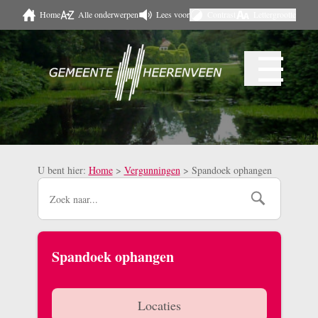
Home
Alle onderwerpen
Lees voor
Contrast
Lettergrootte
Naar hoofdinhoud
☰
Menu
U bent hier:
Home
>
Vergunningen
>
Spandoek ophangen
Spandoek ophangen
Locaties