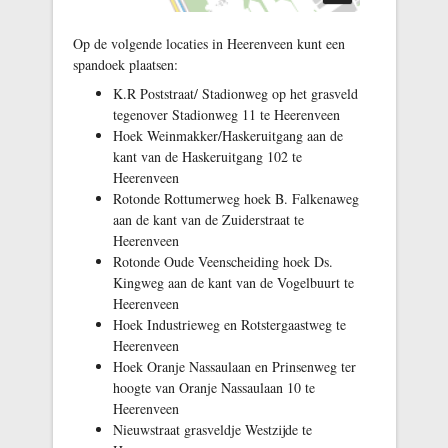
Rotonde Oranje
Nassaulaan en Cissy
Op de volgende locaties in Heerenveen kunt een
van Marxveldlaan
spandoek plaatsen:
Noord/Oost
K.R Poststraat/ Stadionweg op het grasveld
Rotonde Oude
tegenover Stadionweg 11 te Heerenveen
Veenscheiding hoek
Hoek Weinmakker/Haskeruitgang aan de
Ds. Kingweg
kant van de Haskeruitgang 102 te
Beugel
Heerenveen
Rotonde Rottumerweg hoek B. Falkenaweg
Trambaan
aan de kant van de Zuiderstraat te
Heerenveen
Nieuwstraat grasveldje
Rotonde Oude Veenscheiding hoek Ds.
westzijde
Kingweg aan de kant van de Vogelbuurt te
K.R Poststraat/
Heerenveen
Stadionweg
Hoek Industrieweg en Rotstergaastweg te
Heerenveen
Hoek Weinmakker /
Hoek Oranje Nassaulaan en Prinsenweg ter
Schans
hoogte van Oranje Nassaulaan 10 te
Heerenveen
Nieuwstraat grasveldje Westzijde te