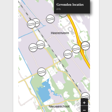
Gevonden locaties
(
13
)
Rotonde Oranje
Nassaulaan en Cissy
van Marxveldlaan
Zuid/Oost
Oude Veenscheiding
Rotonde Rottumerweg
hoek Burgemeester
Falkenaweg
Rotonde Rottumerweg
en Kattebos
Hoek Industrieweg en
Rotstergaastweg te
Heerenveen
Hoek Oranje
+
Nassaulaan en
Prinsenweg
–