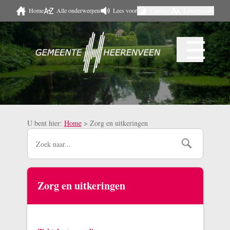
Home
Alle onderwerpen
Lees voor
Contrast
Lettergrootte
Naar hoofdinhoud
☰
Menu
U bent hier:
Home
>
Zorg en uitkeringen
Zorg en uitkeringen