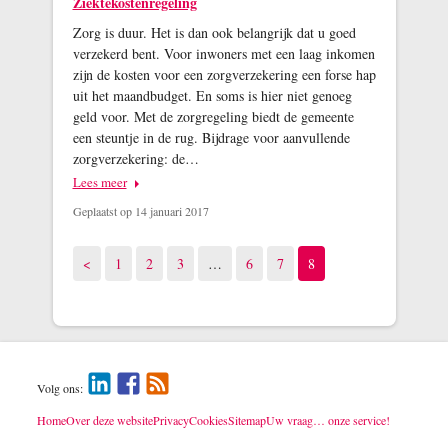
Ziektekostenregeling
Zorg is duur. Het is dan ook belangrijk dat u goed
verzekerd bent. Voor inwoners met een laag inkomen
zijn de kosten voor een zorgverzekering een forse hap
uit het maandbudget. En soms is hier niet genoeg
geld voor. Met de zorgregeling biedt de gemeente
een steuntje in de rug. Bijdrage voor aanvullende
zorgverzekering: de…
Lees meer
Geplaatst op 14 januari 2017
Vorige pagina
Pagina
Pagina
Pagina
Pagina
Pagina
Pagina
<
1
2
3
…
6
7
8
Volg ons:
Home
Over deze website
Privacy
Cookies
Sitemap
Uw vraag… onze service!