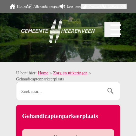
Home
Alle onderwerpen
Lees voor
Contrast
Lettergrootte
Naar hoofdinhoud
☰
Menu
U bent hier:
Home
>
Zorg en uitkeringen
>
Gehandicaptenparkeerplaats
Gehandicaptenparkeerplaats