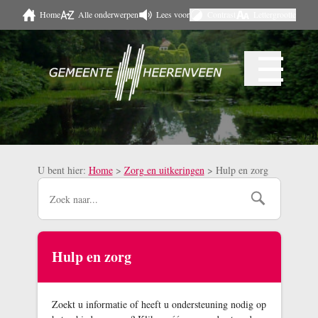
Home
Alle onderwerpen
Lees voor
Contrast
Lettergrootte
Naar hoofdinhoud
☰
Menu
U bent hier:
Home
>
Zorg en uitkeringen
>
Hulp en zorg
Hulp en zorg
Zoekt u informatie of heeft u ondersteuning nodig op