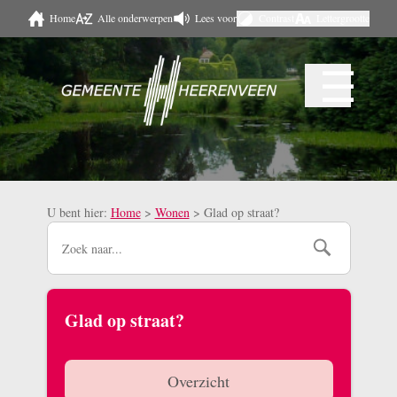
Home
Alle onderwerpen
Lees voor
Contrast
Lettergrootte
Naar hoofdinhoud
☰
Menu
U bent hier:
Home
>
Wonen
>
Glad op straat?
Glad op straat?
Overzicht