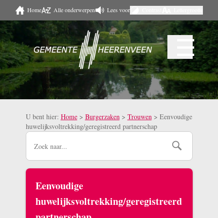
Home
Alle onderwerpen
Lees voor
Contrast
Lettergrootte
Naar hoofdinhoud
☰
Menu
U bent hier:
Home
>
Burgerzaken
>
Trouwen
>
Eenvoudige
huwelijksvoltrekking/geregistreerd partnerschap
Eenvoudige
huwelijksvoltrekking/geregistreerd
partnerschap