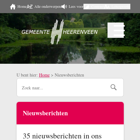
Home
Alle onderwerpen
Lees voor
Contrast
Lettergrootte
Naar hoofdinhoud
☰
Menu
U bent hier:
Home
>
Nieuwsberichten
Nieuwsberichten
35 nieuwsberichten in ons