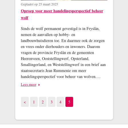
Geplaatst op 25 maart 2025
Oproep voor meer handelingsperspectief beheer
wolf
Sinds de wolf permanent gevestigd is in Fryslân,
nemen de aanvallen op hobby- en
landbouwhuisdieren toe. En daarmee ook de zorgen
en vrees onder dierhouders en inwoners. Daarom
vragen de provincie Fryslân en de gemeenten
Heerenveen, Ooststellingwerf, Opsterland,
Smallingerland, en Weststellingwerf in een brief aan
staatssecretaris Jean Rummenie om meer
handelingsperspectief voor beheer van wolven.…
Lees meer
Vorige pagina
Pagina
Pagina
Pagina
Pagina
Pagina
<
1
2
3
4
5