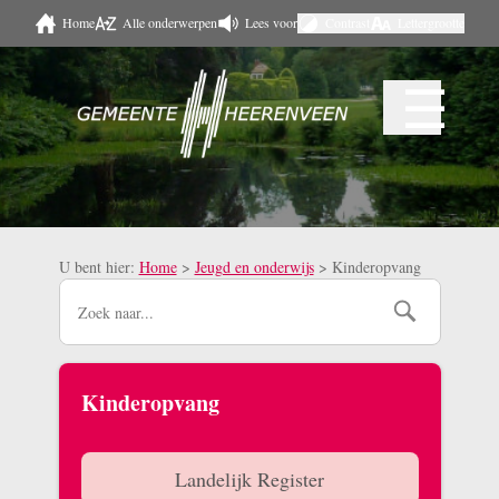
Home
Alle onderwerpen
Lees voor
Contrast
Lettergrootte
Naar hoofdinhoud
☰
Menu
U bent hier:
Home
>
Jeugd en onderwijs
>
Kinderopvang
Kinderopvang
Landelijk Register