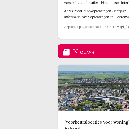
verschillende locaties. Firda is een in
Aeres biedt mbo-opleidingen (leerjaar 
informatie over opleidingen in Heeren
Geplaatst op 2 januari 2017, 13:07
|
Gewijzigd o
Nieuws
Voorkeurslocaties voor woni
bekend