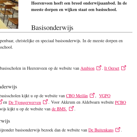
Heerenveen heeft een breed onderwijsaanbod. In de
meeste dorpen en wijken staat een basisschool.
Basisonderwijs
enbaar, christelijke en speciaal basisonderwijs. In de meeste dorpen en
sschool.
 basisscholen in Heerenveen op de website van
Ambion
.
It Oerset
nderwijs
 basisscholen kijkt u op de website van
CBO Meilân
,
VGPO
en
De Tjongerwerven
. Voor Akkrum en Aldeboarn website
PCBO
wijs kijkt u op de website van
de BMS.
.
rwijs
ijzonder basisonderwijs bezoek dan de website van
De Buitenkans
.