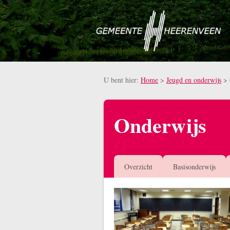
Naar hoofdinhoud
U bent hier:
Home
>
Jeugd en onderwijs
>
Onderwijs
Overzicht
Basisonderwijs