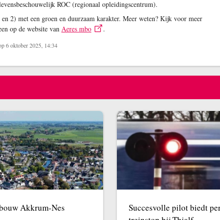
terlevensbeschouwelijk ROC (regionaal opleidingscentrum).
1 en 2) met een groen en duurzaam karakter. Meer weten? Kijk voor meer
veen op de website van
Aeres mbo
.
p 6 oktober 2025, 14:34
ngbouw Akkrum-Nes
Succesvolle pilot biedt pe
treinstop bij Thialf