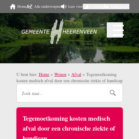
Home
Alle onderwerpen
Lees voor
Contrast
Lettergrootte
Naar hoofdinhoud
☰
Menu
U bent hier:
Home
>
Wonen
>
Afval
>
Tegemoetkoming
kosten medisch afval door een chronische ziekte of handicap
Tegemoetkoming kosten medisch
afval door een chronische ziekte of
handicap