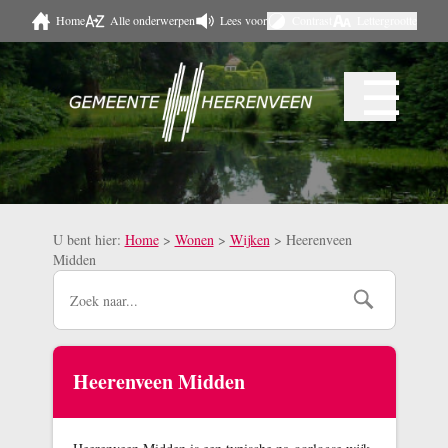
Home
Alle onderwerpen
Lees voor
Contrast
Lettergrootte
Naar hoofdinhoud
☰
Menu
U bent hier:
Home
>
Wonen
>
Wijken
>
Heerenveen
Midden
Heerenveen Midden